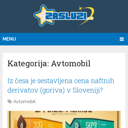
MENU
Kategorija:
Avtomobil
Iz česa je sestavljena cena naftnih
derivatov (goriva) v Sloveniji?
Avtomobil