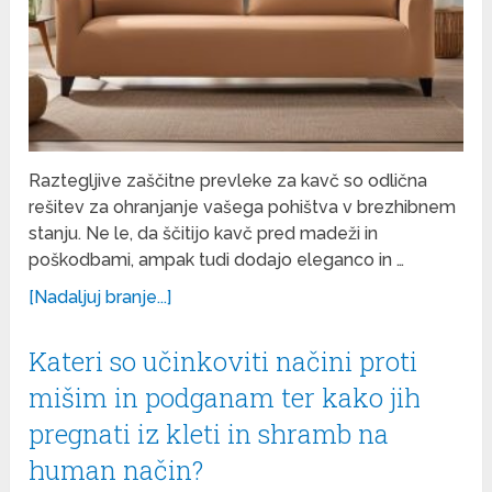
Raztegljive zaščitne prevleke za kavč so odlična
rešitev za ohranjanje vašega pohištva v brezhibnem
stanju. Ne le, da ščitijo kavč pred madeži in
poškodbami, ampak tudi dodajo eleganco in …
[Nadaljuj branje...]
Kateri so učinkoviti načini proti
mišim in podganam ter kako jih
pregnati iz kleti in shramb na
human način?