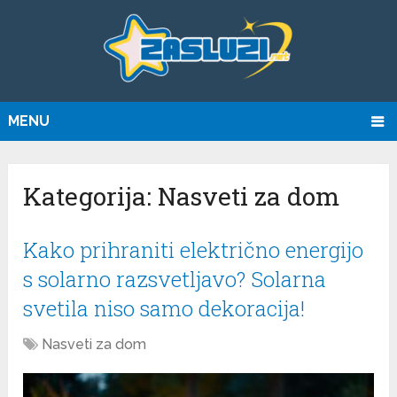
MENU
Kategorija:
Nasveti za dom
Kako prihraniti električno energijo
s solarno razsvetljavo? Solarna
svetila niso samo dekoracija!
Nasveti za dom