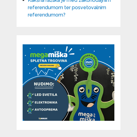
Kakšna razlika je med zakonodajnim
referendumom ter posvetovalnim
referendumom?