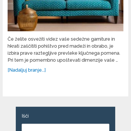
Če želite osvežiti videz vaše sedežne garniture in
hkrati zaščititi pohištvo pred madeži in obrabo, je
izbira prave raztegljive prevleke ključnega pomena.
Pri tem je pomembno upoštevati dimenzije vaše …
[Nadaljuj branje...]
Išči