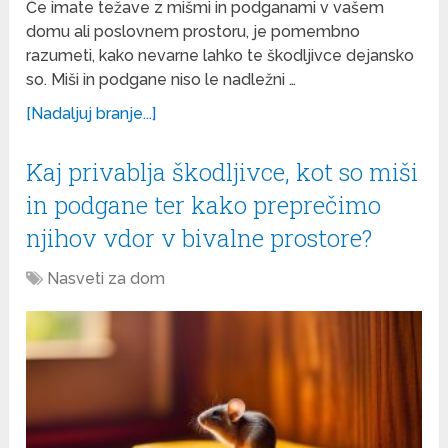
Če imate težave z mišmi in podganami v vašem
domu ali poslovnem prostoru, je pomembno
razumeti, kako nevarne lahko te škodljivce dejansko
so. Miši in podgane niso le nadležni …
[Nadaljuj branje...]
Kaj privablja škodljivce, kot so miši
in podgane ter kako preprečimo
njihov vdor v bivalne prostore?
Nasveti za dom