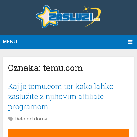
MENU
Oznaka:
temu.com
Kaj je temu.com ter kako lahko
zaslužite z njihovim affiliate
programom
Delo od doma