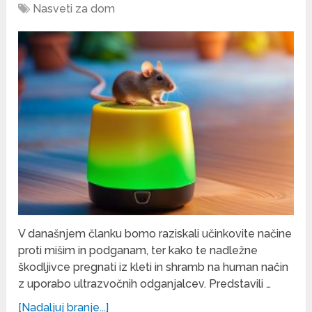
Nasveti za dom
V današnjem članku bomo raziskali učinkovite načine
proti mišim in podganam, ter kako te nadležne
škodljivce pregnati iz kleti in shramb na human način
z uporabo ultrazvočnih odganjalcev. Predstavili …
[Nadaljuj branje...]