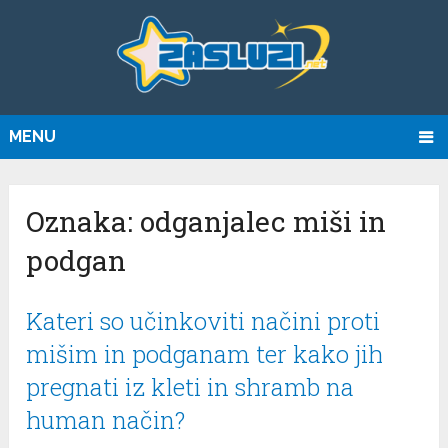
MENU
Oznaka:
odganjalec miši in
podgan
Kateri so učinkoviti načini proti
mišim in podganam ter kako jih
pregnati iz kleti in shramb na
human način?